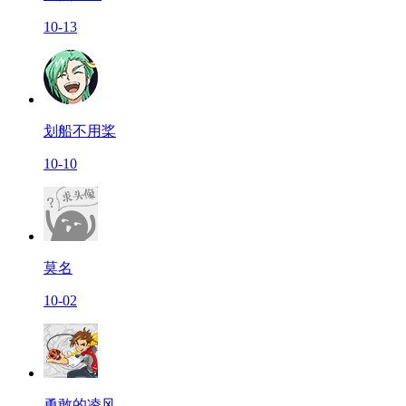
10-13
划船不用桨
10-10
莫名
10-02
勇敢的凌风