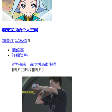
萌宠宝贝的个人空间
加关注
写私信
5
新鲜事
详细资料
#学秘籍，赢大礼#战斗吧
[图片][图片][图片]