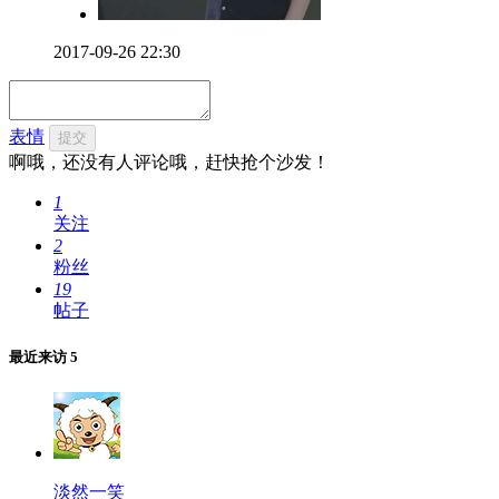
2017-09-26 22:30
表情
提交
啊哦，还没有人评论哦，赶快抢个沙发！
1
关注
2
粉丝
19
帖子
最近来访
5
淡然一笑