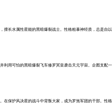
，擅长水属性星能的黑暗爆裂战士。性格粗暴神经质，总是自以为
并利用可怕的黑暗爆裂飞车修罗冥皇袭击天元宇宙。企图支配一切
。在保护风决星的战斗中背叛大家，成为罗煞军团的干部。性格极