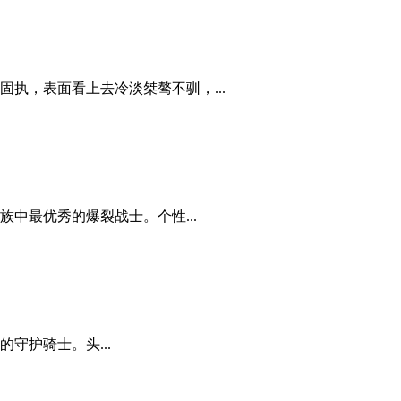
执，表面看上去冷淡桀骜不驯，...
中最优秀的爆裂战士。个性...
守护骑士。头...